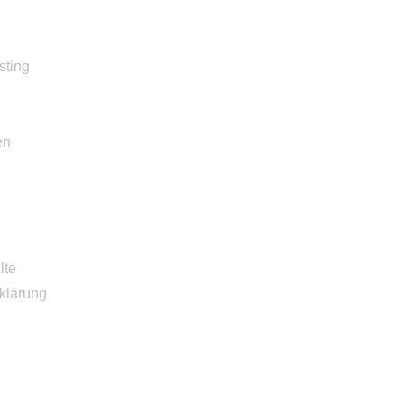
sting
en
lte
klärung